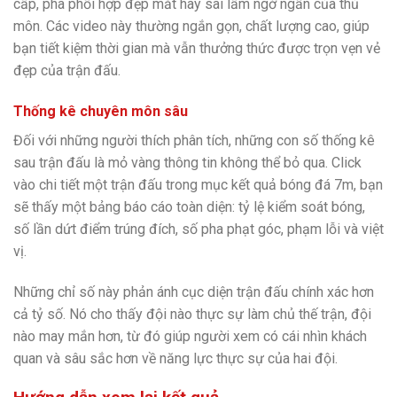
cấp, pha phối hợp đẹp mắt hay sai lầm ngớ ngẩn của thủ
môn. Các video này thường ngắn gọn, chất lượng cao, giúp
bạn tiết kiệm thời gian mà vẫn thưởng thức được trọn vẹn vẻ
đẹp của trận đấu.
Thống kê chuyên môn sâu
Đối với những người thích phân tích, những con số thống kê
sau trận đấu là mỏ vàng thông tin không thể bỏ qua. Click
vào chi tiết một trận đấu trong mục kết quả bóng đá 7m, bạn
sẽ thấy một bảng báo cáo toàn diện: tỷ lệ kiểm soát bóng,
số lần dứt điểm trúng đích, số pha phạt góc, phạm lỗi và việt
vị.
Những chỉ số này phản ánh cục diện trận đấu chính xác hơn
cả tỷ số. Nó cho thấy đội nào thực sự làm chủ thế trận, đội
nào may mắn hơn, từ đó giúp người xem có cái nhìn khách
quan và sâu sắc hơn về năng lực thực sự của hai đội.