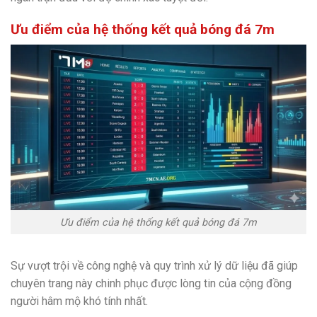
Ưu điểm của hệ thống kết quả bóng đá 7m
Ưu điểm của hệ thống kết quả bóng đá 7m
Sự vượt trội về công nghệ và quy trình xử lý dữ liệu đã giúp
chuyên trang này chinh phục được lòng tin của cộng đồng
người hâm mộ khó tính nhất.