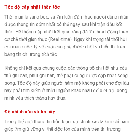
Tốc độ cập nhật thần tốc
Thời gian là vàng bạc, và 7m luôn đảm bảo người dùng nhận
được thông tin sớm nhất có thể ngay sau khi trận đấu kết
thúc. Hệ thống cập nhật kết quả bóng đá 7m hoạt động theo
cơ chế thời gian thực (Real-time). Ngay khi trọng tài thổi hồi
còi mãn cuộc, tỷ số cuối cùng sẽ được chốt và hiển thị trên
bảng tin chỉ trong tích tắc.
Không chỉ kết quả chung cuộc, các thông số chi tiết như cầu
thủ ghi bàn, phút ghi bàn, thẻ phạt cũng được cập nhật song
song. Tốc độ này giúp người hâm mộ không phải chờ đợi lâu
hay phải tìm kiếm ở nhiều nguồn khác nhau để biết đội bóng
mình yêu thích thắng hay thua.
Độ chính xác và tin cậy
Trong thế giới thông tin hỗn loạn, sự chính xác là kim chỉ nam
giúp 7m giữ vững vị thế độc tôn của mình trên thị trường.