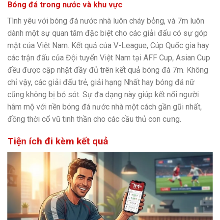
Bóng đá trong nước và khu vực
Tình yêu với bóng đá nước nhà luôn cháy bỏng, và 7m luôn
dành một sự quan tâm đặc biệt cho các giải đấu có sự góp
mặt của Việt Nam. Kết quả của V-League, Cúp Quốc gia hay
các trận đấu của Đội tuyển Việt Nam tại AFF Cup, Asian Cup
đều được cập nhật đầy đủ trên kết quả bóng đá 7m. Không
chỉ vậy, các giải đấu trẻ, giải hạng Nhất hay bóng đá nữ
cũng không bị bỏ sót. Sự đa dạng này giúp kết nối người
hâm mộ với nền bóng đá nước nhà một cách gần gũi nhất,
đồng thời cổ vũ tinh thần cho các cầu thủ con cưng.
Tiện ích đi kèm kết quả