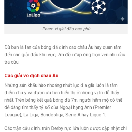
Phạm vi giải đấu bao phủ
Dù bạn là fan của bóng đá đỉnh cao châu Âu hay quan tâm
đến các giải đấu khu vực, 7m đều đáp ứng trọn vẹn nhu cầu
tra cứu.
Các giải vô địch châu Âu
Những sân khấu hào nhoáng nhất lục địa già luôn là tâm
điểm chú ý và được ưu tiên hiển thị ở những vị trí dễ thấy
nhất. Trên bảng kết quả bóng đá 7m, người hâm mộ có thể
dễ dàng tìm thấy tỷ số của Ngoại hạng Anh (Premier
League), La Liga, Bundesliga, Serie A hay Ligue 1.
Các trận cầu đinh, trận Derby rực lửa luôn được cập nhật chi