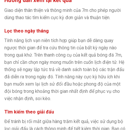
Hướng dẫn xem lại kết quả
Giao diện thân thiện và thông minh của 7m cho phép người
dùng thao tác tìm kiếm cực kỳ đơn giản và thuận tiện.
Lọc theo ngày tháng
Tính năng lịch vạn niên tích hợp giúp bạn dễ dàng quay
ngược thời gian để tra cứu thông tin của bất kỳ ngày nào
trong quá khứ. Trên thanh công cụ của kết quả bóng đá 7m,
bạn chỉ cần chọn ngày mong muốn trên cuốn lịch điện tử. Hệ
thống sẽ ngay lập tức trả về danh sách toàn bộ các trận đấu
đã diễn ra trong ngày đó. Tính năng này cực kỳ hữu ích khi
bạn muốn xem lại lịch sử đối đầu hoặc phong độ của một
đội bóng trong khoảng thời gian nhất định để phục vụ cho
việc nhận định, soi kèo.
Tìm kiếm theo giải đấu
Để tránh bị rối mắt giữa hàng trăm kết quả, việc sử dụng bộ
lọc giải đấu là cách thông minh để tiết kiệm thời gian. Bạn có