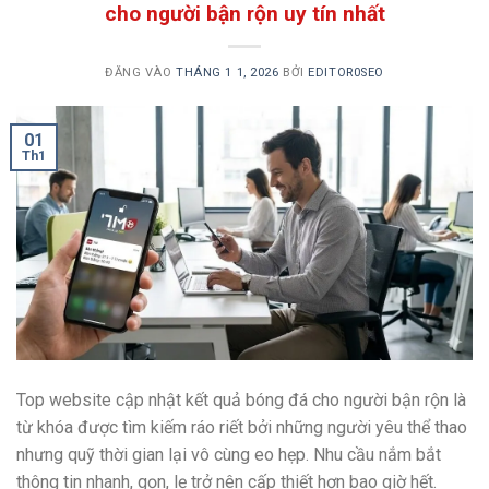
cho người bận rộn uy tín nhất
ĐĂNG VÀO
THÁNG 1 1, 2026
BỞI
EDITOR0SEO
01
Th1
Top website cập nhật kết quả bóng đá cho người bận rộn là
từ khóa được tìm kiếm ráo riết bởi những người yêu thể thao
nhưng quỹ thời gian lại vô cùng eo hẹp. Nhu cầu nắm bắt
thông tin nhanh, gọn, lẹ trở nên cấp thiết hơn bao giờ hết.