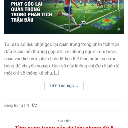
Tại sao số liệu phạt góc lại quan trọng trong phân tích trận
đấu là câu hỏi thường gặp đối với những người mới bước
chân vào lĩnh vực phân tích dữ liệu thể thao hoặc cá cược
bóng đá chuyên nghiệp. Con số này không chỉ đơn thuần là
một chỉ số thống kê phụ, […]
TIẾP TỤC ĐỌC
→
Đăng trong
TIN TỨC
TIN TỨC
Tầm quan trọng của dữ liệu phong độ 5