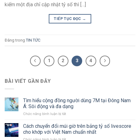
kiếm một địa chỉ cập nhật tỷ số thì […]
TIẾP TỤC ĐỌC
→
Đăng trong
TIN TỨC
1
2
3
4
BÀI VIẾT GẦN ĐÂY
Tìm hiểu cộng đồng người dùng 7M tại Đông Nam
Á: Sôi động và đa dạng
Chức năng bình luận bị tắt
ở
Tìm
hiểu
Cách chuyển đổi múi giờ trên bảng tỷ số livescore
cộng
cho khớp với Việt Nam chuẩn nhất
đồng
Chức năng bình luận bị tắt
ở