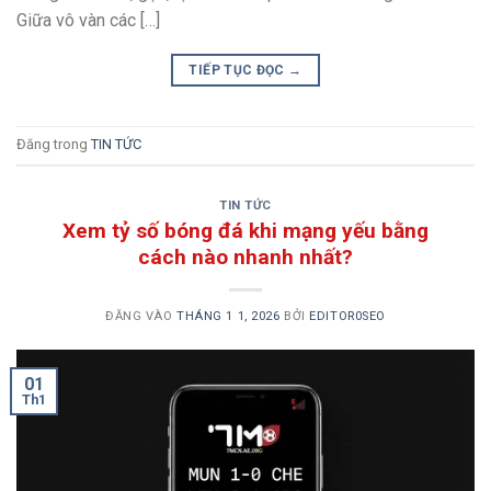
Giữa vô vàn các […]
TIẾP TỤC ĐỌC
→
Đăng trong
TIN TỨC
TIN TỨC
Xem tỷ số bóng đá khi mạng yếu bằng
cách nào nhanh nhất?
ĐĂNG VÀO
THÁNG 1 1, 2026
BỞI
EDITOR0SEO
01
Th1