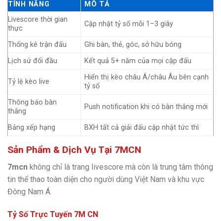
TÍNH NĂNG
MÔ TẢ
Livescore thời gian
Cập nhật tỷ số mỗi 1–3 giây
thực
Thống kê trận đấu
Ghi bàn, thẻ, góc, sở hữu bóng
Lịch sử đối đầu
Kết quả 5+ năm của mọi cặp đấu
Hiển thị kèo châu Á/châu Âu bên cạnh
Tỷ lệ kèo live
tỷ số
Thông báo bàn
Push notification khi có bàn thắng mới
thắng
Bảng xếp hạng
BXH tất cả giải đấu cập nhật tức thì
Sản Phẩm & Dịch Vụ Tại 7MCN
7mcn
không chỉ là trang livescore mà còn là trung tâm thông
tin thể thao toàn diện cho người dùng Việt Nam và khu vực
Đông Nam Á.
Tỷ Số Trực Tuyến 7M CN