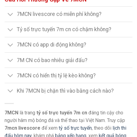
7MCN livescore có miễn phí không?
Tỷ số trực tuyến 7m cn có chậm không?
7MCN có app di động không?
7M CN có bao nhiêu giải đấu?
7MCN có hiển thị tỷ lệ kèo không?
Khi 7MCN bị chặn thì vào bằng cách nào?
7MCN
là trang
tỷ số trực tuyến 7m cn
đáng tin cậy cho
người hâm mộ bóng đá và thể thao tại Việt Nam. Truy cập
7mcn livescore
để xem
tỷ số trực tuyến
, theo dõi
lịch thi
đấu hôm nay
, khám phá
bảng xếp hạng
, xem
kết quả bóng