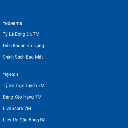
THÔNG TIN
Tỷ Lệ Bóng Đá 7M
Điều Khoản Sử Dụng
Chính Sách Bảo Mật
TIỆN ÍCH
Tỷ Số Trực Tuyến 7M
Bảng Xếp Hạng 7M
LiveScore 7M
Lịch Thi Đấu Bóng Đá